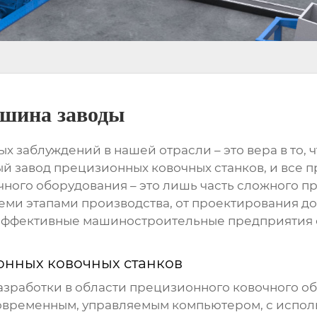
ашина заводы
 заблуждений в нашей отрасли – это вера в то, ч
ный
завод прецизионных ковочных станков
, и все 
ного оборудования – это лишь часть сложного про
ми этапами производства, от проектирования до
а эффективные
машиностроительные предприятия
онных ковочных станков
азработки в области
прецизионного ковочного о
овременным, управляемым компьютером, с испол