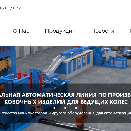
нция Цзянсу
О Hас
Продукция
Новости