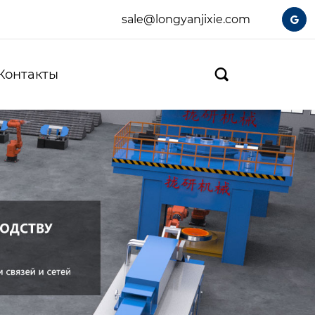
sale@longyanjixie.com

Контакты
