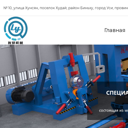
№ 10, улица Хунсян, поселок Худай, район Биньху, город Уси, прови
Главная