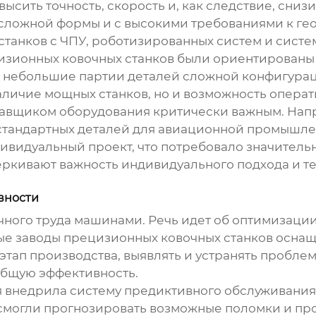
высить точность, скорость и, как следствие, сни
 сложной формы и с высокими требованиями к гео
станков с ЧПУ, роботизированных систем и систе
изионных ковочных станков
были ориентированы 
а небольшие партии деталей сложной конфигураци
аличие мощных станков, но и возможность операт
ставщиком оборудования критически важным. Напри
стандартных деталей для авиационной промышле
видуальный проект, что потребовало значительны
еркивают важность индивидуального подхода и т
вности
учного труда машинами. Речь идет об оптимизации
ные
заводы прецизионных ковочных станков
оснащ
тап производства, выявлять и устранять проблем
общую эффективность.
я внедрила систему предиктивного обслуживания
ни смогли прогнозировать возможные поломки и п