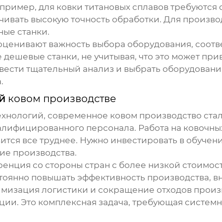
пример, для ковки титановых сплавов требуются
ивать высокую точность обработки. Для произво
ные станки.
оценивают важность выбора оборудования, соот
 дешевые станки, не учитывая, что это может пр
овести тщательный анализ и выбрать оборудован
.
ой
ковом производстве
технологий, современное
ковом производство
стал
алифицированного персонала. Работа на ковочных
ится все труднее. Нужно инвестировать в обучен
ие производства.
ренция со стороны стран с более низкой стоимос
оянно повышать эффективность производства, вн
имизация логистики и сокращение отходов прои
ии. Это комплексная задача, требующая системн