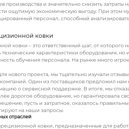
в производства и значительно снизить затраты на
ти ощутимую экономическую выгоду. При этом ну
ицированный персонал, способный анализироват
цизионной ковки
нной ковки
– это ответственный шаг, от которого 
ть технические характеристики оборудования, но
сть обучения персонала. На рынке много игроко
ля нового проекта, мы тщательно изучали отзывы
компаний. Один из поставщиков предложил нам о
мацию о сервисной поддержке. В итоге, мы отказ
олее дорогое оборудование, но гарантировала с
шение, пусть и затратное, оказалось правильным
гируют на наши запросы.
ных отраслей
прецизионной ковки
, предназначенные для рабо