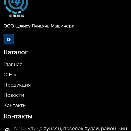
ООО Цзянсу Лунъянь Машинери

Каталог
Главная
О Hас
Продукция
Новости
Контакты
Контакты
№ 10, улица Хунсян, поселок Худай, район Бин