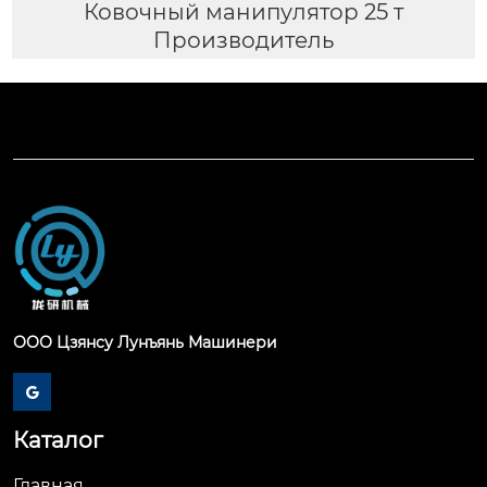
Ковочный манипулятор 25 т
Производитель
ООО Цзянсу Лунъянь Машинери

Каталог
Главная