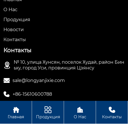
О Hас
Продукция
Новости
Контакты
Контакты
№ 10, улица Хунсян, поселок Худай, район Бин

ьху, город Уси, провинция Цзянсу

sale@longyanjixie.com

+86-15610600788




Главная
Продукция
О Нас
Контакты
Авторское право©ООО Цзянсу Лунъянь Машинери