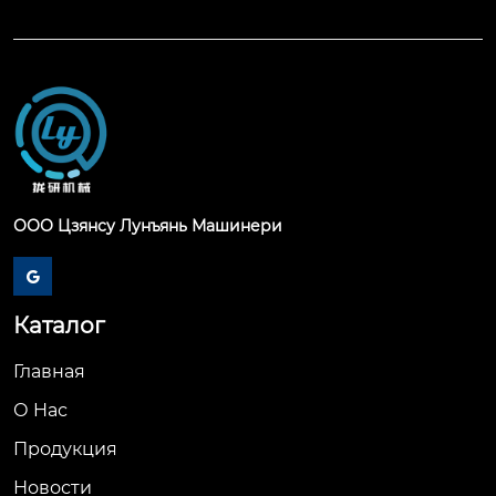
ООО Цзянсу Лунъянь Машинери

Каталог
Главная
О Hас
Продукция
Новости