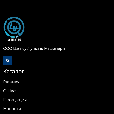
ООО Цзянсу Лунъянь Машинери

Каталог
Главная
О Hас
Продукция
Новости