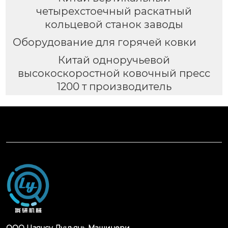
четырехстоечный раскатный
кольцевой станок заводы
Оборудование для горячей ковки
Китай одноручьевой
высокоскоростной ковочный пресс
1200 т производитель