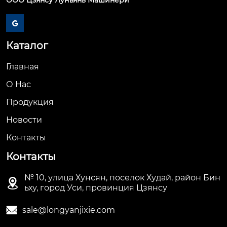
ООО Цзянсу Лунъянь Машинери

Каталог
Главная
О Hас
Продукция
Новости
Контакты
Контакты
№ 10, улица Хунсян, поселок Худай, район Бин

ьху, город Уси, провинция Цзянсу

sale@longyanjixie.com