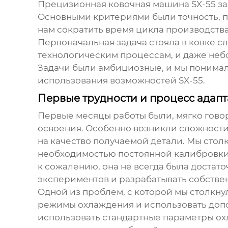
Прецизионная ковочная машина SX-55 з
Основными критериями были точность, по
нам сократить время цикла производств
Первоначальная задача стояла в ковке сл
технологическим процессам, и даже неб
Задачи были амбициозные, и мы понимали
использования возможностей
SX-55
.
Первые трудности и процесс адап
Первые месяцы работы были, мягко говор
освоения. Особенно возникли сложност
на качество получаемой детали. Мы сто
необходимостью постоянной калибровки
к сожалению, она не всегда была доста
экспериментов и разрабатывать собстве
Одной из проблем, с которой мы столкн
режимы охлаждения и использовать доп
использовать стандартные параметры ох