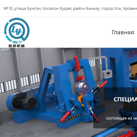
№ 10, улица Хунсян, поселок Худай, район Биньху, город Уси, прови
Главная