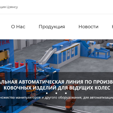
нция Цзянсу
О Hас
Продукция
Новости