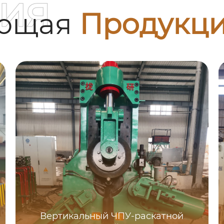
ия
ующая
Продукц
Вертикальный ЧПУ-раскатной