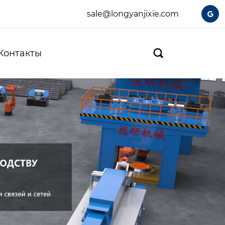
sale@longyanjixie.com

Контакты
