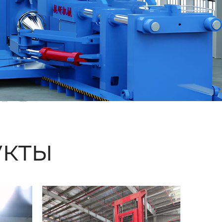
ые
кты