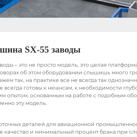
шина SX-55 заводы
аводы
– это не просто модель, это целая платфор
азговорах об этом оборудовании слышишь много г
кажем так, на практике все не всегда так однозн
 всегда готовы к нюансам, к необходимости глуб
м опытом, основанным на работе с подобным об
менно эту модель.
коточных деталей для авиационной промышленнос
е качество и минимальный процент брака при сл