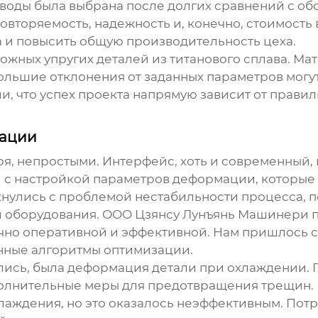
аводы
была выбрана после долгих сравнений с об
вторяемость, надежность и, конечно, стоимость
а и повысить общую производительность цеха.
ожных упругих деталей из титанового сплава. Ма
ольшие отклонения от заданных параметров могут
, что успех проекта напрямую зависит от прави
тации
я, непростыми. Интерфейс, хоть и современный,
и с настройкой параметров деформации, которые
лкнулись с проблемой нестабильности процесса,
 оборудования.
ООО Цзянсу Лунъянь Машинери
п
точно оперативной и эффективной. Нам пришлось 
нные алгоритмы оптимизации.
улись, была деформация детали при охлаждении
олнительные меры для предотвращения трещин.
лаждения, но это оказалось неэффективным. Пот