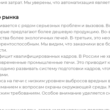
я затрат. Мы уверены, что автоматизация являет
о рынка
ивается с рядом серьезных проблем и вызовов. В
орые предлагают более дешевую продукцию. Во-в
дства более экологичных печей. В-третьих, это н
курентоспособным. Мы видим, что заказчики все б
ти.
фицит квалифицированных кадров. В России не хв
 современные
промышленные печи
. Это приводит 
одимо развивать систему подготовки кадров, чт
ами.
са на печи с низким уровнем выбросов вредных в
иманием к вопросам охраны окружающей среды. 
ским требованиям. Особое внимание уделяется с