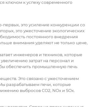
ся ключом к успеху современного
о-первых, это усиление конкуренции со
торых, это ужесточение экологических
еобходимость постоянного внедрения
ольше внимания уделяют не только цене,
атает инженеров и техников, которые
к увеличению затрат на персонал и
обы обеспечить
промышленную печь
еществ. Это связано с ужесточением
Мы разрабатываем печи, которые
нижению выбросов CO2, NOx и SOx.