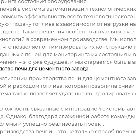
оринга состояния оборудования.
печей в системы автоматизации технологических 
овысить эффективность всего технологического 
ют подачу топлива в зависимости от нагрузки на 
еществ. Такие решения особенно актуальны в усл
ехнологий в современном производстве. Мы исп
что позволяет оптимизировать их конструкцию и
 данных с печей для мониторинга их состояния и
ения – это уже будущее, и мы стараемся быть в а
ство печи для цементного завода
матизации производства печи для цементного зав
й и расходом топлива, которая позволила снизит
тема также позволяет удаленно контролировать с
сложности, связанные с интеграцией системы а
а. Однако, благодаря слаженной работе команд
блемы и успешно реализовать проект.
производства печей – это не только способ повыш