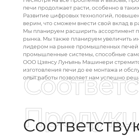
Несмотря на все проблемы и вызовы,
про
печи
продолжает расти, особенно в таки
Развитие цифровых технологий, повышен
верим, что сможем внести свой вклад в 
Мы планируем расширить ассортимент пр
рынка. Мы также планируем увеличить ин
лидером на рынке
промышленных печей
промышленные системы, способные само
ООО Цзянсу Лунъянь Машинери стремится
изготовления печи до ее монтажа и обс
Соответ
опыт работы позволяет нам успешно реш
Продукц
Соответств