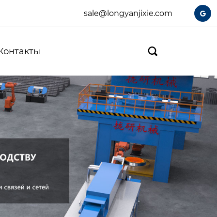
sale@longyanjixie.com

Контакты
