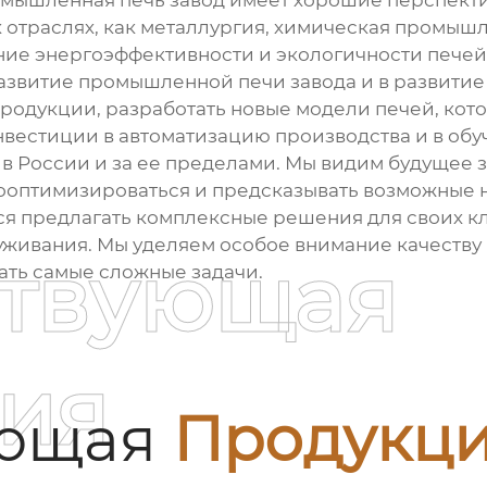
мышленная печь завод
имеет хорошие перспекти
х отраслях, как металлургия, химическая промы
ие энергоэффективности и экологичности печей 
развитие
промышленной печи завода
и в развити
одукции, разработать новые модели печей, кото
вестиции в автоматизацию производства и в обуч
в России и за ее пределами. Мы видим будущее з
оптимизироваться и предсказывать возможные 
 предлагать комплексные решения для своих кл
луживания. Мы уделяем особое внимание качеств
ствующая
ать самые сложные задачи.
ия
ующая
Продукц