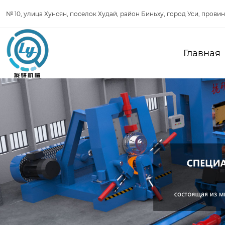
№ 10, улица Хунсян, поселок Худай, район Биньху, город Уси, прови
Главная