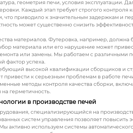
атура, геометрия печи, условия эксплуатации. Да
еровки. Каждый этап требует строгого контроля к
ки, что приводило к значительным задержкам и п
ктность может существенно снизить эффективност
ства материалов. Футеровка, например, должна 
ор материала или его нарушение может привести
ремонта или замены. Мы работаем с различными 
й фактор успеха.
требующий высокой квалификации сборщиков и с
 привести к серьезным проблемам в работе печи
еменные методы контроля качества сборки, вклю
 на герметичность.
нологии в производстве печей
рудования
, специализирующийся на производств
ванных систем управления позволяет повысить э
 Мы активно используем системы автоматического