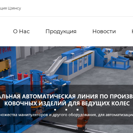
нция Цзянсу
О Hас
Продукция
Новости