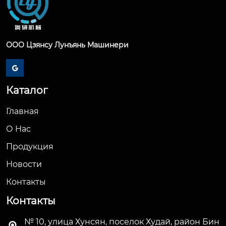
ООО Цзянсу Лунъянь Машинери

Каталог
Главная
О Hас
Продукция
Новости
Контакты
Контакты
№ 10, улица Хунсян, поселок Худай, район Бин