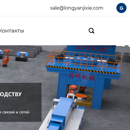
sale@longyanjixie.com

Контакты
