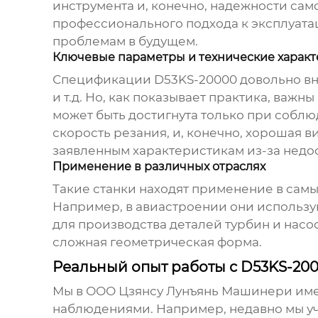
инструмента и, конечно, надежности само
профессионального подхода к эксплуатац
проблемам в будущем.
Ключевые параметры и технические харак
Спецификации
D53KS-20000
довольно вн
и т.д. Но, как показывает практика, важ
может быть достигнута только при собл
скорость резания, и, конечно, хорошая в
заявленным характеристикам из-за недо
Применение в различных отраслях
Такие станки находят применение в самы
Например, в авиастроении они использую
для производства деталей турбин и насос
сложная геометрическая форма.
Реальный опыт работы с D53KS-20
Мы в ООО Цзянсу Лунъянь Машинери имее
наблюдениями. Например, недавно мы уч