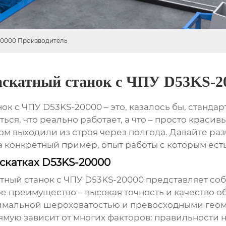
20000 Производитель
аскатный станок с ЧПУ D53KS-2
ок с ЧПУ D53KS-20000
– это, казалось бы, станда
ся, что реально работает, а что – просто красив
том выходили из строя через полгода. Давайте ра
 конкретный пример, опыт работы с которым есть
аскатках D53KS-20000
тный станок с ЧПУ D53KS-20000
представляет со
е преимущество – высокая точность и качество 
нимальной шероховатостью и превосходными гео
мую зависит от многих факторов: правильности 