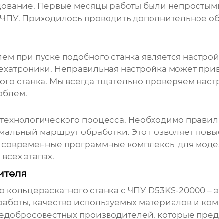
ование. Первые месяцы работы были непростыми
 ЧПУ. Приходилось проводить дополнительное о
м при пуске подобного станка является настройк
ехатроники. Неправильная настройка может прив
го станка. Мы всегда тщательно проверяем наст
облем.
технологического процесса. Необходимо правил
мальный маршрут обработки. Это позволяет повы
м современные программные комплексы для моде
всех этапах.
ителя
о кольцераскатного станка с ЧПУ D53KS-20000
– 
работы, качество используемых материалов и ком
недобросовестных производителей, которые пре