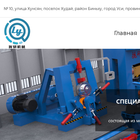
№ 10, улица Хунсян, поселок Худай, район Биньху, город Уси, прови
Главная