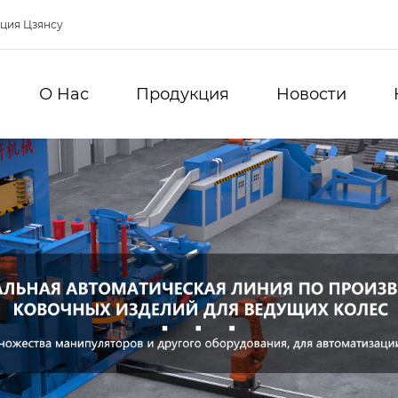
нция Цзянсу
О Hас
Продукция
Новости