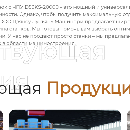
ок с ЧПУ D53KS-20000
– это мощный и универсал
ности. Однако, чтобы получить максимальную отд
 ООО Цзянсу Лунъянь Машинери предлагает широки
ипа станков. Мы готовы помочь вам выбрать опти
чи. У нас не продают просто станки – мы предла
ствующая
х в области машиностроения.
ия
ующая
Продукц