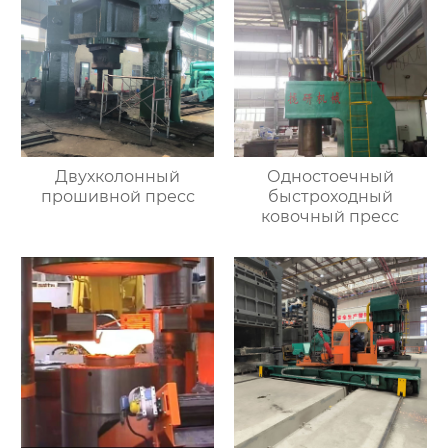
Двухколонный
Одностоечный
прошивной пресс
быстроходный
ковочный пресс