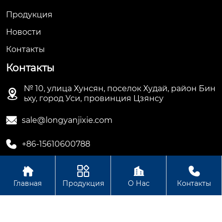
Продукция
Новости
Контакты
Контакты
№ 10, улица Хунсян, поселок Худай, район Бин

ьху, город Уси, провинция Цзянсу

sale@longyanjixie.com

+86-15610600788




Главная
Продукция
О Нас
Контакты
Авторское право©ООО Цзянсу Лунъянь Машинери