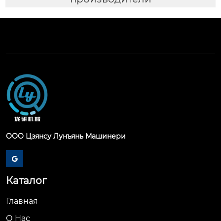
ООО Цзянсу Лунъянь Машинери

Каталог
Главная
О Hас