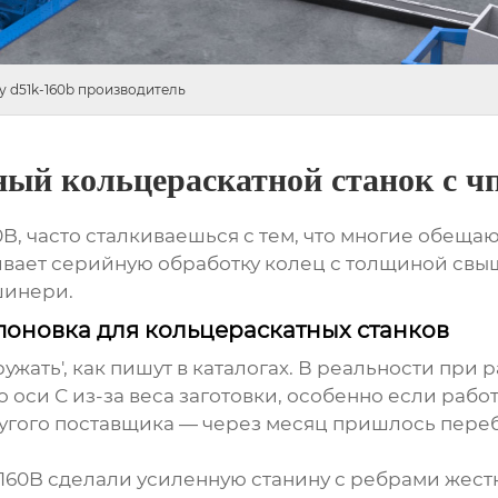
 d51k-160b производитель
й кольцераскатной станок с чп
, часто сталкиваешься с тем, что многие обещают 
гивает серийную обработку колец с толщиной свыш
шинери.
оновка для кольцераскатных станков
ружать', как пишут в каталогах. В реальности при
оси С из-за веса заготовки, особенно если работ
другого поставщика — через месяц пришлось пере
-160B сделали усиленную станину с ребрами жестк