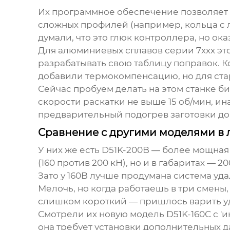
Их программное обеспечение позволяет 
сложных профилей (например, кольца с л
думали, что это глюк контроллера, но о
Для алюминиевых сплавов серии 7ххх эт
разрабатывать свою таблицу поправок. Кс
добавили термокомпенсацию, но для стар
Сейчас пробуем делать на этом станке б
скорости раскатки не выше 15 об/мин, и
предварительный подогрев заготовки до 2
Сравнение с другими моделями в 
У них же есть D51K-200B — более мощная 
(160 против 200 кН), но и в габаритах — 2
Зато у 160B лучше продумана система уд
Мелочь, но когда работаешь в три смены,
слишком короткий — пришлось варить у
Смотрели их новую модель D51K-160C с '
она требует установки дополнительных д