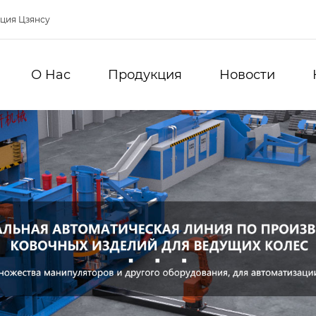
нция Цзянсу
О Hас
Продукция
Новости