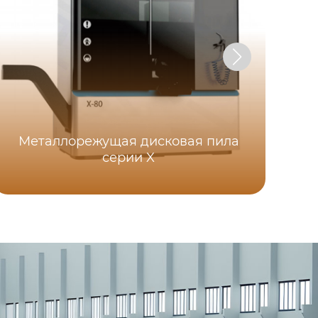
Металлорежущая дисковая пила
серии X