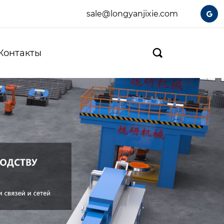
sale@longyanjixie.com

Контакты
