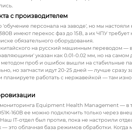
лись.
кта с производителем
 'обучение персонала на заводе', но мы настояли 
80В имеют перекос фаз до 15В, а их ЧПУ требует
списке обязательного оборудования.
 китайского на русский машинным переводом — в
авляющими' указан как 0.01-0.02 мм, но на самом 
и методом проб и ошибок вышли на стабильные п
ьно, но запчасти идут 20-25 дней — лучше сразу 
 планируете работать с нержавейкой — там износ 
фровизации
 мониторинга Equipment Health Management — в 
51K-160B ее можно подключить только через внеш
 Наш IT-отдел был против, пока не настроили отд
— это облачная база режимов обработки. Когда м