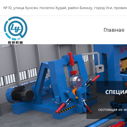
№ 10, улица Хунсян, поселок Худай, район Биньху, город Уси, прови
Главная