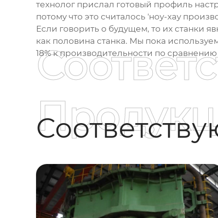
технолог прислал готовый профиль наст
потому что это считалось 'ноу-хау произво
Если говорить о будущем, то их станки яв
как половина станка. Мы пока используем
Соответ
18% к производительности по сравнени
Продукц
Соответств