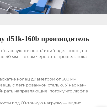
у d51k-160b производитель
'высокую точность' или 'надежность', но
е 40 мм — я сам через это прошел, пока
 раскатке колец диаметром от 600 мм
аешь с легированной сталью. У нас как-
бирать направляющие, потому что люфт в
ости под 60-тонную нагрузку — видно,