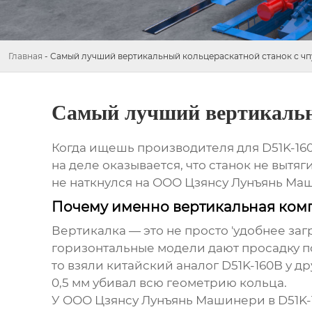
Главная
-
Самый лучший вертикальный кольцераскатной станок с чпу
Самый лучший вертикальны
Когда ищешь производителя для D51K-160B
на деле оказывается, что станок не вытя
не наткнулся на ООО Цзянсу Лунъянь Ма
Почему именно вертикальная комп
Вертикалка — это не просто 'удобнее заг
горизонтальные модели дают просадку по 
то взяли китайский аналог D51K-160B у 
0,5 мм убивал всю геометрию кольца.
У
ООО Цзянсу Лунъянь Машинери
в D51K