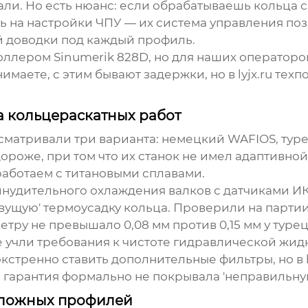
али. Но есть нюанс: если обрабатываешь кольца 
ь на настройки ЧПУ — их система управления поз
й доводки под каждый профиль.
троллером Sinumerik 828D, но для наших оператор
маете, с этим бывают задержки, но в
lyjx.ru
техпо
а кольцераскатных работ
ассматривали три варианта: немецкий WAFIOS, тур
 дороже, при том что их станок не имел адаптивн
 работаем с титановыми сплавами.
ринудительного охлаждения валков с датчиками ИК
ывущую' термоусадку кольца. Проверили на парти
тру не превышало 0,08 мм против 0,15 мм у турец
 учли требования к чистоте гидравлической жидк
экстренно ставить дополнительные фильтры, но в
 гарантия формально не покрывала 'неправильну
сложных профилей