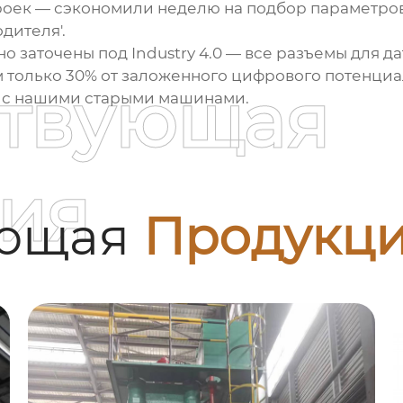
роек — сэкономили неделю на подбор параметро
дителя'.
но заточены под Industry 4.0 — все разъемы для д
 только 30% от заложенного цифрового потенциала
ствующая
ю с нашими старыми машинами.
ия
ующая
Продукц