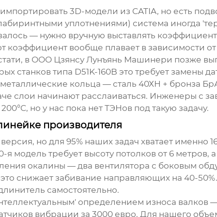
импортировать 3D-модели из CATIA, но есть под
абиринтными уплотнениями) система иногда 'тер
казалось — нужно вручную выставлять коэффициен
от коэффициент вообще плавает в зависимости о
тати, в
ООО Цзянсу Лунъянь Машинери
позже вып
ых станков типа D51K-160B это требует замены да
иметаллические кольца — сталь 40ХН + бронза Бр
наче слои начинают расслаиваться. Инженеры с з
00°C, но у нас пока нет ТЭНов под такую задачу.
линейке производителя
версия, но для 95% наших задач хватает именно 1
00-я модель требует высоту потолков от 6 метров, а 
аления окалины — два вентилятора с боковым обд
 это снижает забивание направляющих на 40-50%. 
длинитель самостоятельно.
интеллектуальным' определением износа валков —
атчиков вибрации за 3000 евро. Для нашего объе