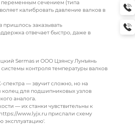
с переменным сечением (типа
воляет калибровать давление валков в
ов пришлось заказывать
ддержка отвечает быстро, даже в
ецкий Sermas и
ООО Цзянсу Лунъянь
ой системы контроля температуры валков
-спектра — звучит сложно, но на
и колец для подшипниковых узлов
кого аналога.
ости — их станки чувствительны к
https://www.lyjx.ru
прислали схему
ю эксплуатацию'.