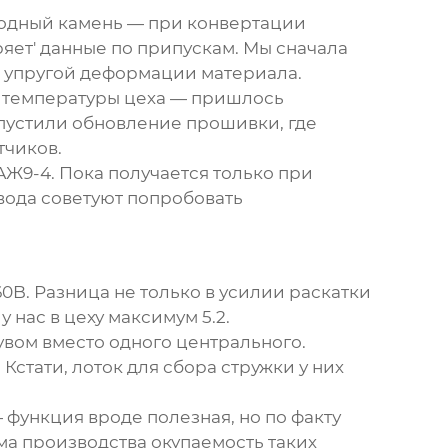
водный камень — при конвертации
яет' данные по припускам. Мы сначала
т упругой деформации материала.
т температуры цеха — пришлось
устили обновление прошивки, где
тчиков.
АЖ9-4. Пока получается только при
авода советуют попробовать
60B. Разница не только в усилии раскатки
у нас в цеху максимум 5.2.
увом вместо одного центрального.
Кстати, лоток для сбора стружки у них
 функция вроде полезная, но по факту
ма производства окупаемость таких