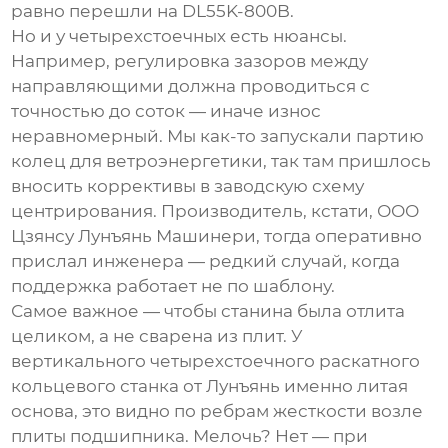
равно перешли на
DL55K-800B
.
Но и у четырехстоечных есть нюансы.
Например, регулировка зазоров между
направляющими должна проводиться с
точностью до соток — иначе износ
неравномерный. Мы как-то запускали партию
колец для ветроэнергетики, так там пришлось
вносить коррективы в заводскую схему
центрирования. Производитель, кстати,
ООО
Цзянсу Лунъянь Машинери
, тогда оперативно
прислал инженера — редкий случай, когда
поддержка работает не по шаблону.
Самое важное — чтобы станина была отлита
целиком, а не сварена из плит. У
вертикального четырехстоечного раскатного
кольцевого станка
от Лунъянь именно литая
основа, это видно по ребрам жесткости возле
плиты подшипника. Мелочь? Нет — при