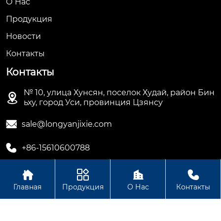
О Hас
Продукция
Новости
Контакты
Контакты
№ 10, улица Хунсян, поселок Худай, район Бин

ьху, город Уси, провинция Цзянсу

sale@longyanjixie.com

+86-15610600788




Главная
Продукция
О Нас
Контакты
Авторское право©ООО Цзянсу Лунъянь Машинери