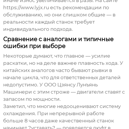
иначе износ увеличивается в разы. На сайте
https://www.lyjx.ru есть рекомендации по
обслуживанию, но они слишком общие — в
реальности каждый станок требует
индивидуального подхода.
Сравнение с аналогами и типичные
ошибки при выборе
Некоторые думают, что главное — усилие
раскатки, но на деле важнее плавность хода. У
китайских аналогов часто бывают рывки в
начале цикла, что для ответственных деталей
недопустимо. У
ООО Цзянсу Лунъянь
Машинери
с этим строже — двигатели ставят с
запасом по мощности.
Заметил, что многие недооценивают систему
охлаждения. При непрерывной работе
больше 8 часов даже качественный станок
начинает ?уставать? — появляется люфт в