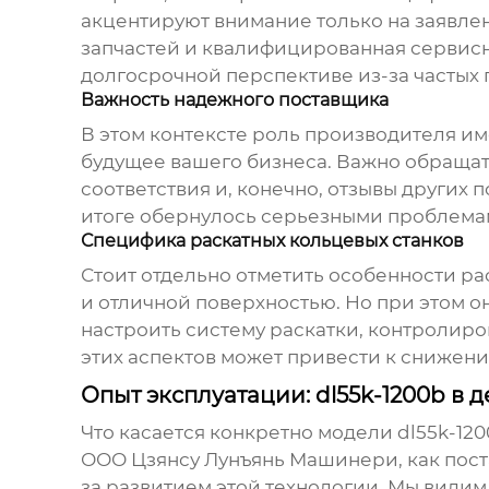
акцентируют внимание только на заявлен
запчастей и квалифицированная сервисна
долгосрочной перспективе из-за частых 
Важность надежного поставщика
В этом контексте роль производителя им
будущее вашего бизнеса. Важно обращат
соответствия и, конечно, отзывы других 
итоге обернулось серьезными проблема
Специфика раскатных кольцевых станков
Стоит отдельно отметить особенности ра
и отличной поверхностью. Но при этом 
настроить систему раскатки, контролир
этих аспектов может привести к снижен
Опыт эксплуатации: dl55k-1200b в 
Что касается конкретно модели
dl55k-12
ООО Цзянсу Лунъянь Машинери, как пос
за развитием этой технологии. Мы видим