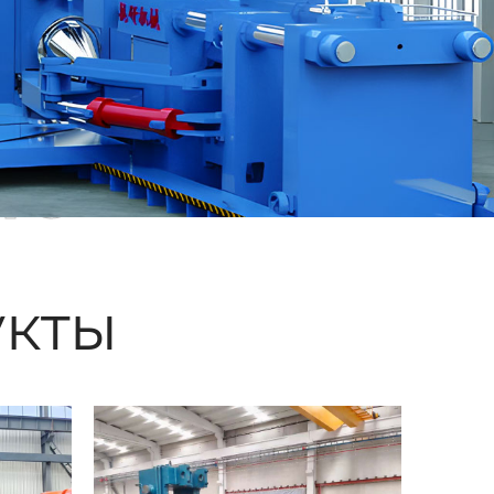
ые
кты