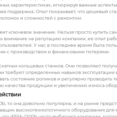
ных характеристиках, игнорируя важные аспекты, 
я поддержка. Опыт показывает, что дешевый ста
поломок и сложностей с ремонтом.
еет ключевое значение. Нельзя просто купить са
ь внимание на репутацию компании, ее опыт раб
пользователей. У нас в последнее время была поп
ми с производством и финансовыми потерями.
скатных кольцевых станков. Они позволяют получ
они требуют определенных навыков эксплуатации
овать состояние роликов и регулярно проводить 
ию качества продукции и увеличению износа обо
действии
00b
, то она довольно популярна, и на рынке пред
тавщик высокотехнологичного оборудования для 
, что
dl55k-1200b
часто выбирают компании, котор