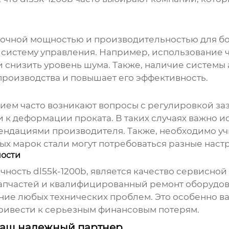
точной мощностью и производительностью для бо
и систему управления. Например, использование 
и снизить уровень шума. Также, наличие системы
производства и повышает его эффективность.
ием часто возникают вопросы с регулировкой за
 к деформации проката. В таких случаях важно 
ендациями производителя. Также, необходимо учи
ных марок стали могут потребоваться разные наст
ности
ечность
dl55k-1200b
, является качество сервисно
апчастей и квалифицированный ремонт оборудов
ие любых технических проблем. Это особенно ва
привести к серьезным финансовым потерям.
Ваш надежный партнер