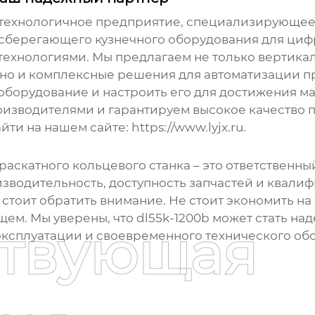
технологичное предприятие, специализирующеес
осберегающего кузнечного оборудования для ци
технологиями. Мы предлагаем не только
вертика
, но и комплексные решения для автоматизации п
 оборудование и настроить его для достижения м
зводителями и гарантируем высокое качество п
 на нашем сайте: https://www.lyjx.ru.
раскатного кольцевого станка
– это ответственн
изводительность, доступность запчастей и квали
стоит обратить внимание. Не стоит экономить на 
щем. Мы уверены, что
dl55k-1200b
может стать на
ствующая
эксплуатации и своевременного технического об