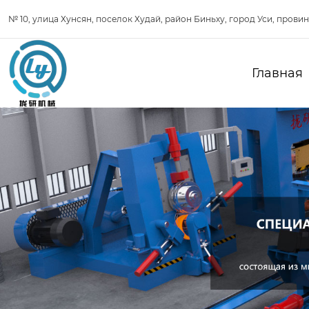
№ 10, улица Хунсян, поселок Худай, район Биньху, город Уси, прови
Главная