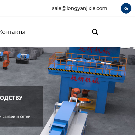
sale@longyanjixie.com

Контакты
