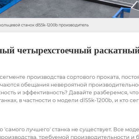
ольцевой станок dl55k-1200b производитель
й четырехстоечный раскатный 
сегменте производства сортового проката, пост
ечаются обещания невероятной производительнос
жность и эффективность? Давайте разберемся, что
танках
, в частности о модели
dl55k-1200b
, и кто с
го 'самого лучшего' станка не существует. Все мо
производства, требуемой производительности и 