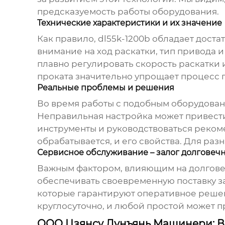
предсказуемость работы оборудования.
Технические характеристики и их значение
Как правило,
dl55k-1200b
обладает доста
внимание на ход раскатки, тип привода 
плавно регулировать скорость раскатки 
проката значительно упрощает процесс 
Реальные проблемы и решения
Во время работы с подобным оборудован
Неправильная настройка может привести
инструменты и руководствоваться реком
обрабатывается, и его свойства. Для раз
Сервисное обслуживание – залог долговеч
Важным фактором, влияющим на долгов
обеспечивать своевременную поставку з
которые гарантируют оперативное решен
круглосуточно, и любой простой может 
ООО Цзянсу Лунъянь Машинери: 