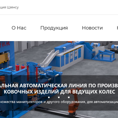
нция Цзянсу
О Hас
Продукция
Новости