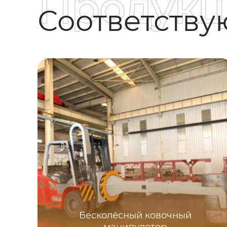
Продукц
Соответств
Бесколёсный ковочный