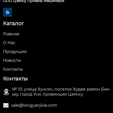
ООО Цзянсу Лунъянь Машинери

Каталог
Главная
О Hас
Продукция
Новости
Контакты
Контакты
№ 10, улица Хунсян, поселок Худай, район Бин

ьху, город Уси, провинция Цзянсу

sale@longyanjixie.com