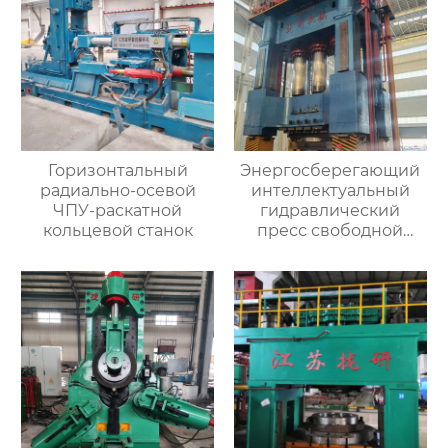
Горизонтальный
Энергосберегающий
радиально-осевой
интеллектуальный
ЧПУ-раскатной
гидравлический
кольцевой станок
пресс свободной
ковки