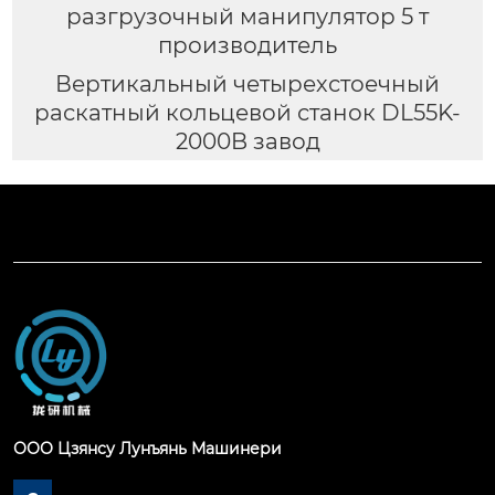
разгрузочный манипулятор 5 т
производитель
Вертикальный четырехстоечный
раскатный кольцевой станок DL55K-
2000B завод
ООО Цзянсу Лунъянь Машинери