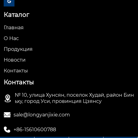

Каталог
Главная
О Hас
Продукция
Новости
Контакты
Контакты
№ 10, улица Хунсян, поселок Худай, район Бин

ьху, город Уси, провинция Цзянсу

sale@longyanjixie.com

+86-15610600788