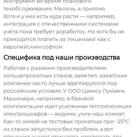
инструмент во время планового
техобслуживания. Мелочь, а приятно.
Хотя и у них есть куда расти — например,
интеграция с отечественными системами
учета пока требует доработок. Но хотя бы не
приходится платить за 'лицензии' как с
европейским софтом.
Специфика под наши производства
Работая с разными производителями
кольцепрокатных станов, заметил: азиатские
компании часто лучше адаптируются под
российские условия. У
ООО Цзянсу Лунъянь
Машинери
, например, в базовой
комплектации идет усиленная теплоизоляция
электрошкафов — видимо, учли наш климат.
Как-то зимой на тестовых прокатках при -25°С
их станок запустился без проблем, а вот
японский аналог пришлось отогревать два