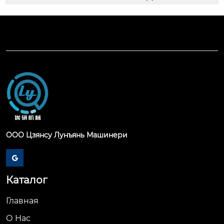
ООО Цзянсу Лунъянь Машинери

Каталог
Главная
О Hас