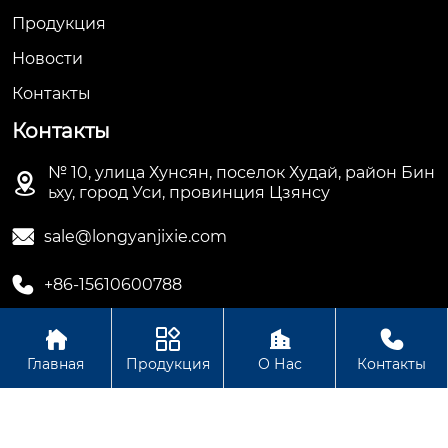
Продукция
Новости
Контакты
Контакты
№ 10, улица Хунсян, поселок Худай, район Бин

ьху, город Уси, провинция Цзянсу

sale@longyanjixie.com

+86-15610600788




Главная
Продукция
О Нас
Контакты
Авторское право©ООО Цзянсу Лунъянь Машинери