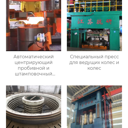
Автоматический
Специальный пресс
центрирующий
для ведущих колес и
пробивной и
колес
штамповочный
гидравлический
пресс