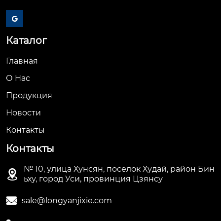

Каталог
Главная
О Hас
Продукция
Новости
Контакты
Контакты
№ 10, улица Хунсян, поселок Худай, район Бин

ьху, город Уси, провинция Цзянсу

sale@longyanjixie.com