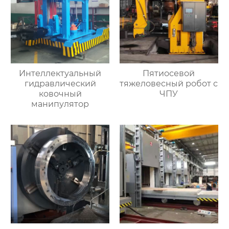
Интеллектуальный
Пятиосевой
гидравлический
тяжеловесный робот с
ковочный
ЧПУ
манипулятор