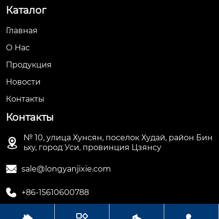
Каталог
Главная
О Hас
Продукция
Новости
Контакты
Контакты
№ 10, улица Хунсян, поселок Худай, район Бин

ьху, город Уси, провинция Цзянсу

sale@longyanjixie.com

+86-15610600788



