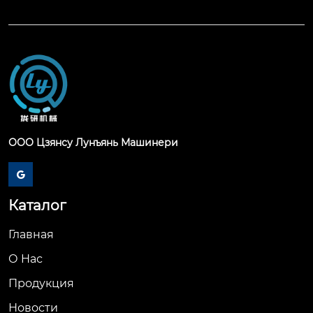
ООО Цзянсу Лунъянь Машинери

Каталог
Главная
О Hас
Продукция
Новости