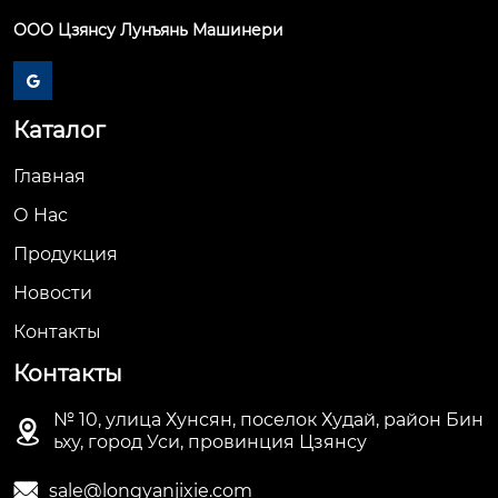
ООО Цзянсу Лунъянь Машинери

Каталог
Главная
О Hас
Продукция
Новости
Контакты
Контакты
№ 10, улица Хунсян, поселок Худай, район Бин

ьху, город Уси, провинция Цзянсу

sale@longyanjixie.com