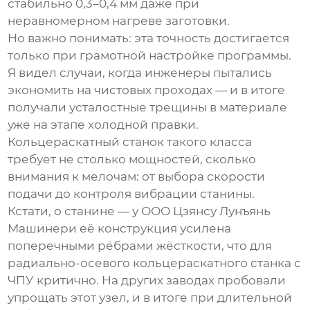
стабильно 0,3–0,4 мм даже при
неравномерном нагреве заготовки.
Но важно понимать: эта точность достигается
только при грамотной настройке программы.
Я видел случаи, когда инженеры пытались
экономить на чистовых проходах — и в итоге
получали усталостные трещины в материале
уже на этапе холодной правки.
Кольцераскатный станок
такого класса
требует не столько мощностей, сколько
внимания к мелочам: от выбора скорости
подачи до контроля вибрации станины.
Кстати, о станине — у
ООО Цзянсу Лунъянь
Машинери
её конструкция усилена
поперечными рёбрами жёсткости, что для
радиально-осевого кольцераскатного станка с
ЧПУ
критично. На других заводах пробовали
упрощать этот узел, и в итоге при длительной