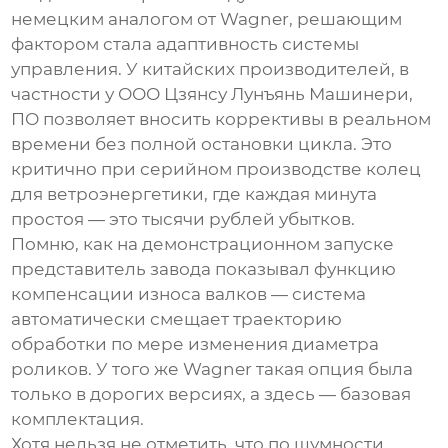
немецким аналогом от Wagner, решающим
фактором стала адаптивность системы
управления. У китайских производителей, в
частности у
ООО Цзянсу Лунъянь Машинери
,
ПО позволяет вносить коррективы в реальном
времени без полной остановки цикла. Это
критично при серийном производстве колец
для ветроэнергетики, где каждая минута
простоя — это тысячи рублей убытков.
Помню, как на демонстрационном запуске
представитель завода показывал функцию
компенсации износа валков — система
автоматически смещает траекторию
обработки по мере изменения диаметра
роликов. У того же Wagner такая опция была
только в дорогих версиях, а здесь — базовая
комплектация.
Хотя нельзя не отметить, что по шумности