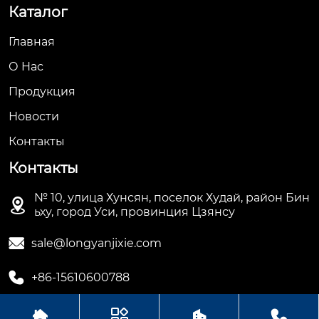
Каталог
Главная
О Hас
Продукция
Новости
Контакты
Контакты
№ 10, улица Хунсян, поселок Худай, район Бин

ьху, город Уси, провинция Цзянсу

sale@longyanjixie.com

+86-15610600788



