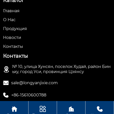
Каталог
Главная
О Hас
Продукция
Новости
Контакты
Контакты
№ 10, улица Хунсян, поселок Худай, район Бин

ьху, город Уси, провинция Цзянсу

sale@longyanjixie.com

+86-15610600788



