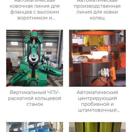
Автоматическая
Автоматическая
ковочная линия для
производственная
фланцев с высоким
линия для ковки
воротником и
колец
кольцевых заготовок
Вертикальный ЧПУ-
Автоматический
раскатной кольцевой
центрирующий
станок
пробивной и
штамповочный
гидравлический
пресс