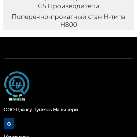
GS Производители
Поперечно-прокатный стан H-типа
H800
ООО Цзянсу Лунъянь Машинери
