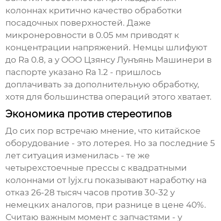
колоннах критично качество обработки
посадочных поверхностей. Даже
микронеровности в 0.05 мм приводят к
концентрации напряжений. Немцы шлифуют
до Ra 0.8, а у
ООО Цзянсу Лунъянь Машинери
в
паспорте указано Ra 1.2 - пришлось
доплачивать за дополнительную обработку,
хотя для большинства операций этого хватает.
Экономика против стереотипов
До сих пор встречаю мнение, что китайское
оборудование - это лотерея. Но за последние 5
лет ситуация изменилась - те же
четырехстоечные прессы с квадратными
колоннами
от lyjx.ru показывают наработку на
отказ 26-28 тысяч часов против 30-32 у
немецких аналогов, при разнице в цене 40%.
Считаю важным момент с запчастями - у