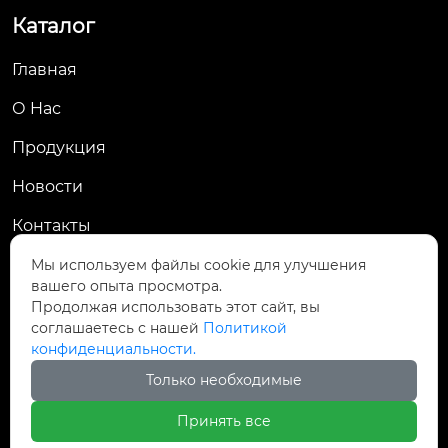
Каталог
Главная
О Hас
Продукция
Новости
Контакты
Контакты
Мы используем файлы cookie для улучшения
вашего опыта просмотра.
Продолжая использовать этот сайт, вы
№ 10, улица Хунсян, поселок Худай, район Бин

соглашаетесь с нашей
Политикой
ьху, город Уси, провинция Цзянсу
конфиденциальности.

Только необходимые
sale@longyanjixie.com
Принять все

+86-15610600788