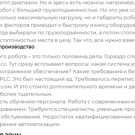
тот диапазон. Но и здесь есть нюансы: например,
обот с большей грузоподъемностью. Но это уже с
олько максимальную нагрузку, но и габариты роб
 факторов приводит к быстрому износу оборудов
огда выбирали по грузоподъёмности, а потом сто
точностью места в цеху. Так что, все нужно взв
производство
го робота
– это только половина дела. Гораздо с
 Тут сразу всплывают вопросы: какая система у
ограммное обеспечение? Какие требования к бе
PLC. Это был настоящий ад. Требовалось перепис
сом. И это стоило дополнительного времени и де
 более тщательным.
сть обучения персонала. Работа с современным к
удованием. Требуются специалисты, умеющие про
 обслуживание. Недостаток квалифицированных к
рение автоматизации.
е зоны