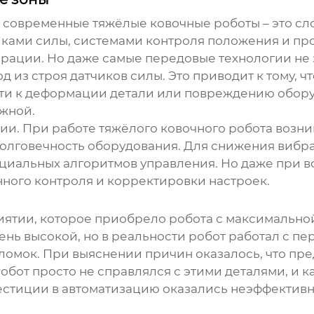
и, современные
тяжёлые ковочные роботы
– это с
иками силы, системами контроля положения и 
ации. Но даже самые передовые технологии не 
д из строя датчиков силы. Это приводит к тому, ч
ести к деформации детали или повреждению обору
жной.
ии. При работе
тяжёлого ковочного робота
возни
 долговечность оборудования. Для снижения виб
циальных алгоритмов управления. Но даже при вс
ного контроля и корректировки настроек.
ятии, которое приобрело робота с максимальной
нь высокой, но в реальности робот работал с пе
ломок. При выяснении причин оказалось, что пре
обот просто не справлялся с этими деталями, и 
вестиции в автоматизацию оказались неэффектив