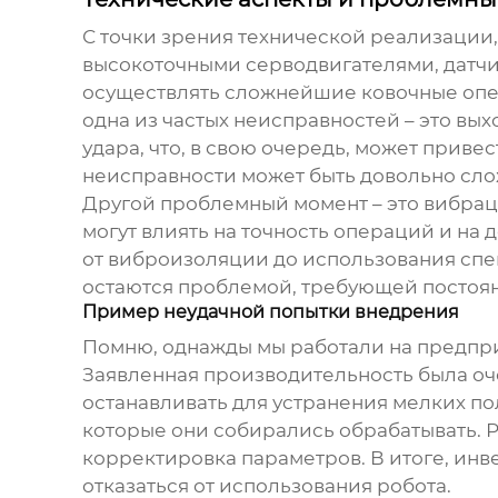
С точки зрения технической реализаци
высокоточными серводвигателями, датч
осуществлять сложнейшие ковочные опер
одна из частых неисправностей – это выхо
удара, что, в свою очередь, может прив
неисправности может быть довольно сло
Другой проблемный момент – это вибрац
могут влиять на точность операций и на
от виброизоляции до использования спе
остаются проблемой, требующей постоян
Пример неудачной попытки внедрения
Помню, однажды мы работали на предпри
Заявленная производительность была оче
останавливать для устранения мелких по
которые они собирались обрабатывать. Р
корректировка параметров. В итоге, ин
отказаться от использования робота.