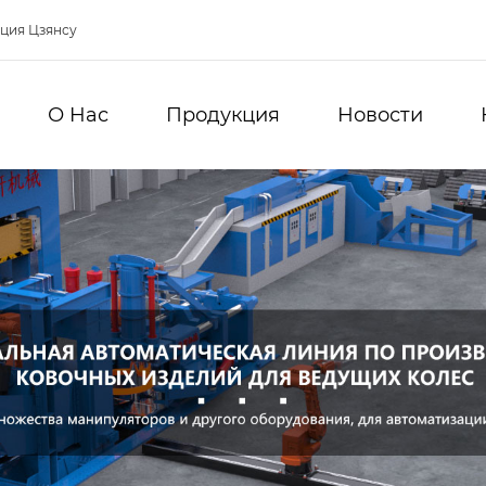
нция Цзянсу
О Hас
Продукция
Новости