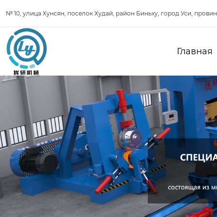
№ 10, улица Хунсян, поселок Худай, район Биньху, город Уси, прови
Главная