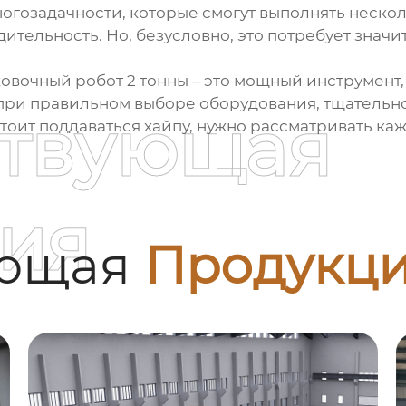
огозадачности, которые смогут выполнять неско
ительность. Но, безусловно, это потребует значи
овочный робот 2 тонны
– это мощный инструмент,
 при правильном выборе оборудования, тщатель
ствующая
оит поддаваться хайпу, нужно рассматривать ка
ия
ующая
Продукц