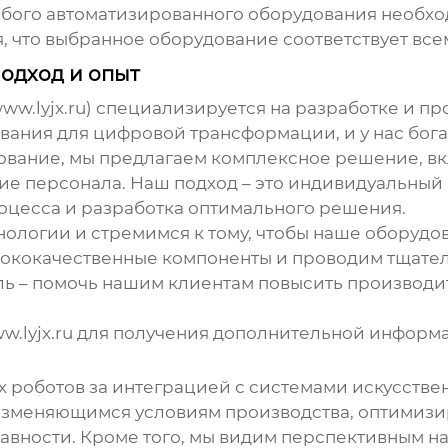
юбого автоматизированного оборудования необх
, что выбранное оборудование соответствует все
одход и опыт
ww.lyjx.ru) специализируется на разработке и п
ания для цифровой трансформации, и у нас бога
дование, мы предлагаем комплексное решение, в
ние персонала. Наш подход – это индивидуальный 
оцесса и разработка оптимального решения.
ологии и стремимся к тому, чтобы наше оборуд
сококачественные компоненты и проводим тщате
ь – помочь нашим клиентам повысить производит
ww.lyjx.ru для получения дополнительной информ
х роботов
за интеграцией с системами искусстве
 изменяющимся условиям производства, оптимиз
авности. Кроме того, мы видим перспективным 