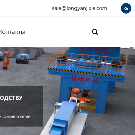
sale@longyanjixie.com

Контакты
