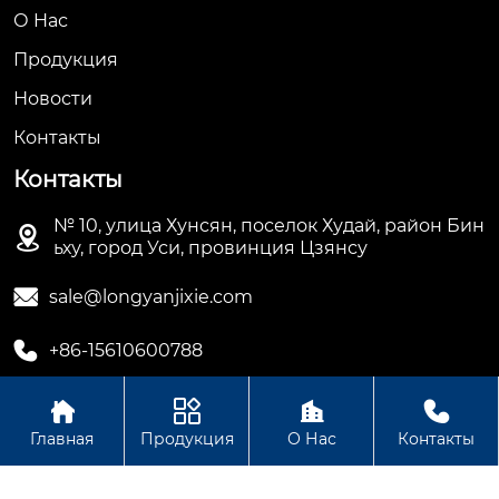
О Hас
Продукция
Новости
Контакты
Контакты
№ 10, улица Хунсян, поселок Худай, район Бин

ьху, город Уси, провинция Цзянсу

sale@longyanjixie.com

+86-15610600788




Главная
Продукция
О Нас
Контакты
Авторское право©ООО Цзянсу Лунъянь Машинери