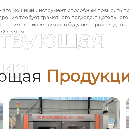
.
– это мощный инструмент, способный повысить пр
недрение требует грамотного подхода, тщательно
дования, это инвестиция в будущее производства.
ствующая
ей с умом.
ия
ующая
Продукц