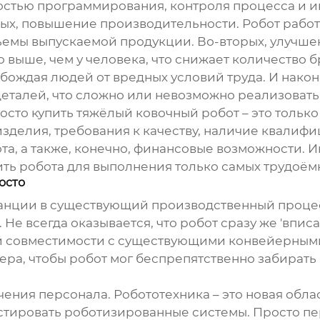
остью программирования, контроля процесса и и
ых, повышение производительности. Робот работ
ъемы выпускаемой продукции. Во-вторых, улучшен
выше, чем у человека, что снижает количество бр
бождая людей от вредных условий труда. И након
талей, что сложно или невозможно реализовать
росто купить
тяжёлый ковочный робот
– это тольк
изделия, требования к качеству, наличие квалиф
, а также, конечно, финансовые возможности. Ин
ить робота для выполнения только самых трудоё
осто
нции в существующий производственный процесс
Не всегда оказывается, что робот сразу же 'впис
й совместимости с существующими конвейерными 
ра, чтобы робот мог беспрепятственно забирать и
ения персонала. Робототехника – это новая обла
стировать роботизированные системы. Просто пер