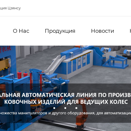
нция Цзянсу
О Hас
Продукция
Новости