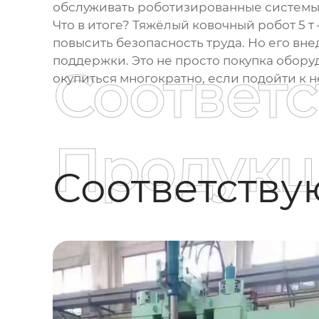
обслуживать роботизированные системы
Что в итоге?
Тяжёлый ковочный робот 5 т
повысить безопасность труда. Но его в
поддержки. Это не просто покупка обору
Соответ
окупиться многократно, если подойти к н
Продукц
Соответств