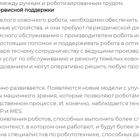
с между ручным и роботизированным трудом.
сервисной поддержки
ёлого ковочного робота
, необходимо обеспечить
ные устройства, и они требуют периодической ди
рвисного обслуживания с производителем робота
гостоящих поломок и поддерживать робота в опт
аря тесному сотрудничеству с ведущими произв
р услуг по обслуживанию и ремонту
тяжёлых ково
дованием и могут оперативно решить любую про
нно развивается. Появляются новые модели с ул
ы машинного зрения, которые позволяют роботам
ственном процессе. И, конечно, наблюдается те
P и MES.
оявления роботов, способных выполнять более 
онтекст, в котором они работают, и будут более
с на специалистов по робототехнике, способных 