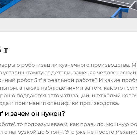
 т
оворы о роботизации кузнечного производства. 
 устали штампуют детали, заменяя человеческий т
вочный робот 5 т' в реальной работе? И какие пр
ытом, а также наблюдениями за тем, как этот се
хорошо поддаются автоматизации, и
тяжёлый ково
ода и понимания специфики производства.
' и зачем он нужен?
оботе', то подразумеваем, как правило, мощную 
с нагрузкой до 5 тонн. Это уже не просто механ