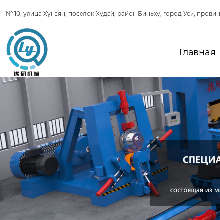
№ 10, улица Хунсян, поселок Худай, район Биньху, город Уси, прови
Главная