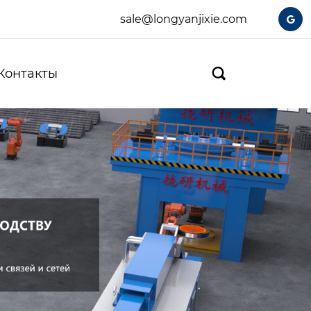
sale@longyanjixie.com

Контакты
