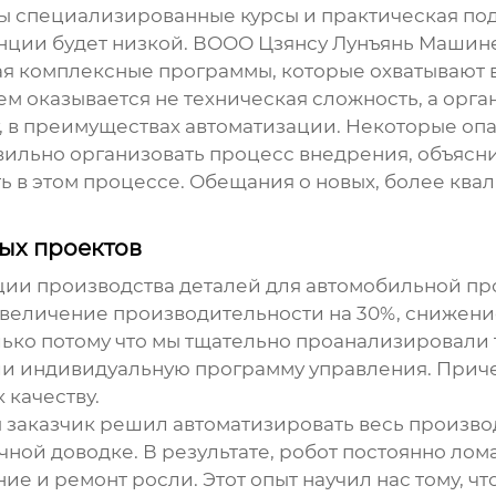
ы специализированные курсы и практическая подг
ции будет низкой. ВООО Цзянсу Лунъянь Машине
я комплексные программы, которые охватывают в
м оказывается не техническая сложность, а орга
, в преимуществах автоматизации. Некоторые опа
авильно организовать процесс внедрения, объясн
ь в этом процессе. Обещания о новых, более кв
ых проектов
ации производства деталей для автомобильной п
– увеличение производительности на 30%, снижен
только потому что мы тщательно проанализировал
и индивидуальную программу управления. Приче
 качеству.
 заказчик решил автоматизировать весь произво
чной доводке. В результате, робот постоянно лом
ие и ремонт росли. Этот опыт научил нас тому, ч