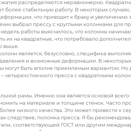
ы сжатия распределяются неравномерно. Квадратн
т более стабильную работу. В некоторых случаях
деформации, что приводит к браку и увеличению з
азчик выбрал прессу с круглыми колоннами для п
 недель работы выяснилось, что колонны начинаю
 их на квадратные, что потребовало дополнительн
о выше.
лонн является, безусловно, специфика выполня
 давления и возможные деформации. В некоторых 
ны могут быть вполне приемлемым вариантом. Но 
 –
четырехстоечного пресса с квадратными коло
льной рамы. Именно она является основой всего 
омить на материале и толщине стенок. Часто про
 более низкого качества. Это может привести к с
ак следствие, поломка пресса. Я бы рекомендова
али, соответствующей ГОСТ или другим междуна