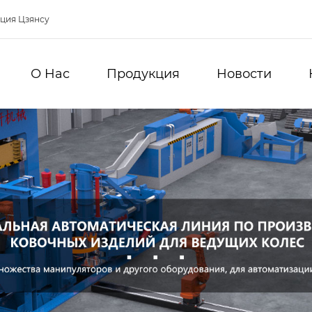
нция Цзянсу
О Hас
Продукция
Новости