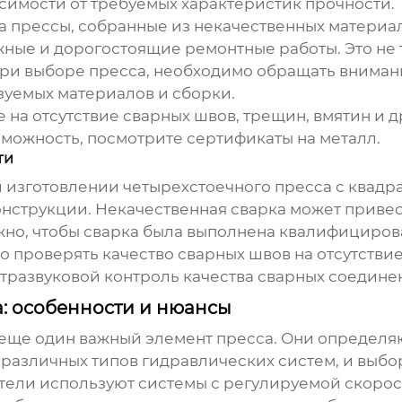
висимости от требуемых характеристик прочности.
а прессы, собранные из некачественных материал
ные и дорогостоящие ремонтные работы. Это не 
 при выборе пресса, необходимо обращать внимани
ьзуемых материалов и сборки.
на отсутствие сварных швов, трещин, вмятин и д
озможность, посмотрите сертификаты на металл.
ти
и изготовлении
четырехстоечного пресса с квад
онструкции. Некачественная сварка может приве
жно, чтобы сварка была выполнена квалифициро
проверять качество сварных швов на отсутствие 
развуковой контроль качества сварных соединен
: особенности и нюансы
еще один важный элемент пресса. Они определяют
 различных типов гидравлических систем, и выбо
ели используют системы с регулируемой скорост