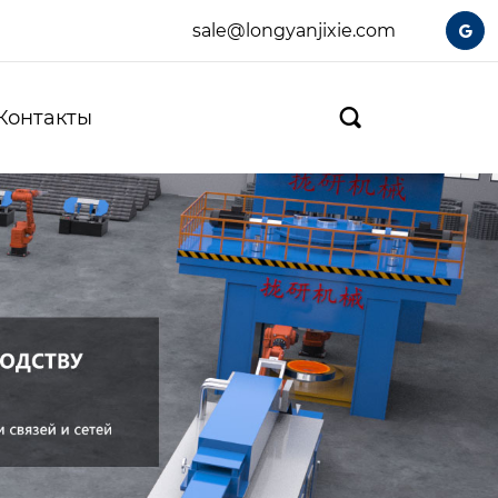
sale@longyanjixie.com

Контакты
