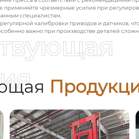
ние пресса в соответствии с рекомендациями пр
 применяйте чрезмерные усилия при регулировке
ванным специалистам.
регулярной калибровки приводов и датчиков, чт
особенно важно при производстве деталей сложн
ствующая
ия
ующая
Продукц