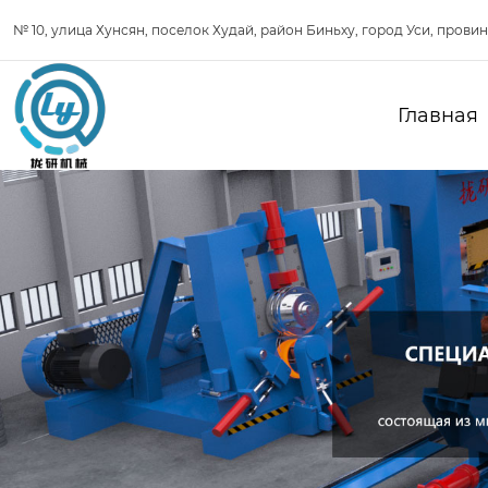
№ 10, улица Хунсян, поселок Худай, район Биньху, город Уси, прови
Главная