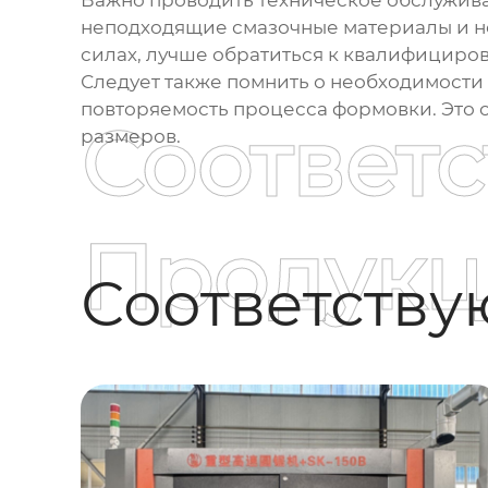
Важно проводить техническое обслужива
неподходящие смазочные материалы и не
силах, лучше обратиться к квалифициро
Следует также помнить о необходимости 
повторяемость процесса формовки. Это 
Соответ
размеров.
Продукц
Соответств