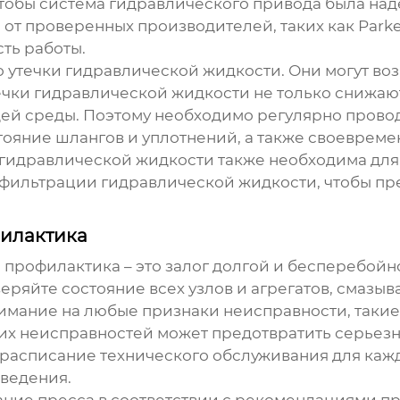
тобы система гидравлического привода была над
т проверенных производителей, таких как Parke
ть работы.
 утечки гидравлической жидкости. Они могут воз
чки гидравлической жидкости не только снижают
ей среды. Поэтому необходимо регулярно прово
тояние шлангов и уплотнений, а также своевреме
 гидравлической жидкости также необходима дл
 фильтрации гидравлической жидкости, чтобы пр
филактика
 профилактика – это залог долгой и бесперебой
веряйте состояние всех узлов и агрегатов, смазы
имание на любые признаки неисправности, такие
их неисправностей может предотвратить серьез
асписание технического обслуживания для каждо
ведения.