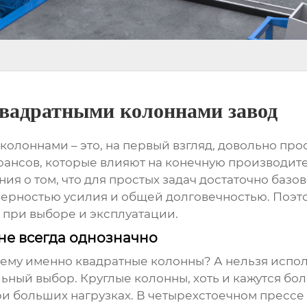
квадратными колоннами завод
 колоннами
– это, на первый взгляд, довольно про
нюансов, которые влияют на конечную производит
я о том, что для простых задач достаточно базов
рностью усилия и общей долговечностью. Поэтом
 при выборе и эксплуатации.
не всегда однозначно
чему именно квадратные колонны? А нельзя исполь
альный выбор. Круглые колонны, хоть и кажутся б
и больших нагрузках. В
четырехстоечном прессе